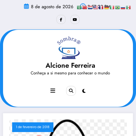
Pular
8 de agosto de 2026
3:57:23 PM
para
o
conteúdo
Alcione Ferreira
Conheça a si mesmo para conhecer o mundo
1 de fevereiro de 2018