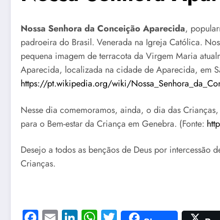
Nossa Senhora da Conceição Aparecida
, popula
padroeira do Brasil. Venerada na Igreja Católica. N
pequena imagem de terracota da Virgem Maria atualm
Aparecida, localizada na cidade de Aparecida, em Sã
https://pt.wikipedia.org/wiki/Nossa_Senhora_d
Nesse dia comemoramos, ainda, o dia das Crianças, 
para o Bem-estar da Criança em Genebra. (Fonte:
htt
Desejo a todos as bençãos de Deus por intercessão d
Crianças.
Facebook
Email
LinkedIn
WhatsApp
Twitter