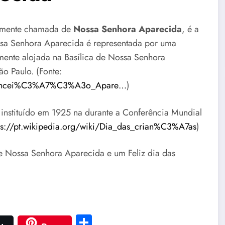
rmente chamada de
Nossa Senhora Aparecida
, é a
ossa Senhora Aparecida é representada por uma
ente alojada na Basílica de Nossa Senhora
o Paulo. (Fonte:
a_Concei%C3%A7%C3%A3o_Apare…
)
instituído em 1925 na durante a Conferência Mundial
ps://pt.wikipedia.org/wiki/Dia_das_crian%C3%A7as
)
e Nossa Senhora Aparecida e um Feliz dia das
Share