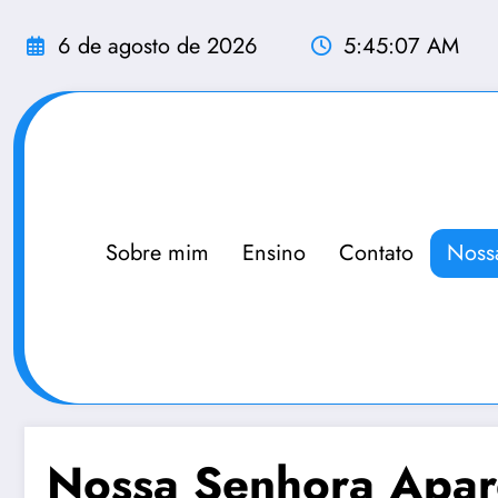
Pular
para
6 de agosto de 2026
5:45:07 AM
o
conteúdo
Sobre mim
Ensino
Contato
Noss
Nossa Senhora Apar