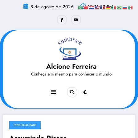
Pular
8 de agosto de 2026
10:11:32 PM
para
o
conteúdo
Alcione Ferreira
Conheça a si mesmo para conhecer o mundo
ESPIRITUALIDADE
3 de abril de 2018
Assumindo Riscos