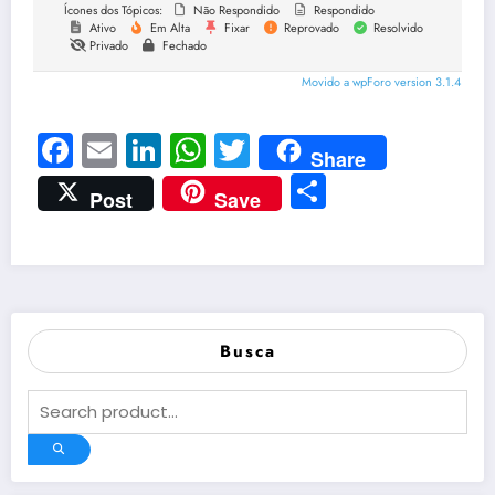
Ícones dos Tópicos:
Não Respondido
Respondido
Ativo
Em Alta
Fixar
Reprovado
Resolvido
Privado
Fechado
Movido a wpForo version 3.1.4
Facebook
Email
LinkedIn
WhatsApp
Twitter
Share
Share
Post
Save
Busca