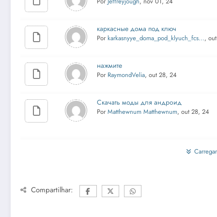
Por
Jeffreyjough
, nov 01, 24
каркасные дома под ключ
Por
karkasnyye_doma_pod_klyuch_fcs...
, ou
нажмите
Por
RaymondVelia
, out 28, 24
Скачать моды для андроид
Por
Matthewnum Matthewnum
, out 28, 24
Carregar
Compartilhar: