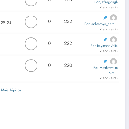
Por Jeffreyjough
2 anos atrás
0
222
t 29, 24
Por karkasnyye_dom...
2 anos atrás
0
222
Por RaymondVelia
2 anos atrás
0
220
Por Matthewnum
Mat...
2 anos atrás
 Mais Tópicos