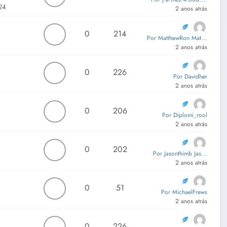
 24
2 anos atrás
0
214
Por MatthewRon Mat...
2 anos atrás
0
226
Por Davidher
2 anos atrás
0
206
Por Diplomi_rool
2 anos atrás
0
202
Por Jasonthimb Jas...
2 anos atrás
0
51
Por MichaelFrews
2 anos atrás
0
226