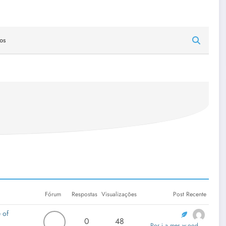
os
Fórum
Respostas
Visualizações
Post Recente
 of
0
48
Por j.a.mes.w.ood....