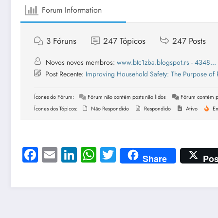
Forum Information
3
Fóruns
247
Tópicos
247
Posts
Novos novos membros:
www.btc1zba.blogspot.rs - 4348...
Post Recente:
Improving Household Safety: The Purpose of Re
Ícones do Fórum:
Fórum não contém posts não lidos
Fórum contém po
Ícones dos Tópicos:
Não Respondido
Respondido
Ativo
Em
Facebook
Email
LinkedIn
WhatsApp
Twitter
Share
Pos