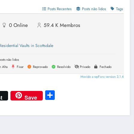
Posts Recentes
Posts não lidos
Tags
0
Online
59.4 K
Membros
sidential Vaults in Scottsdale
sts não lidos
 Alta
Fixar
Reprovado
Resolvido
Privado
Fechado
Movido a wpForo version 3.1.4
Share
t
Save