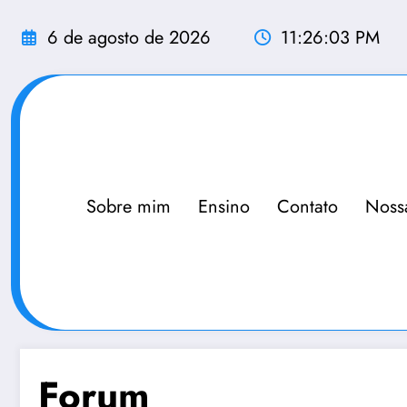
Pular
para
6 de agosto de 2026
11:26:04 PM
o
conteúdo
Sobre mim
Ensino
Contato
Noss
Forum