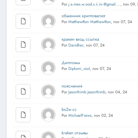
Por
j.a.mes.w.ood.s.ii.iiv.@gmail....
, nov 09,
обменник криптовалют
Por
MatthewRon MatthewRon
, nov 07, 24
кракен вход ссылка
Por
Davidher
, nov 07, 24
Дипломы
Por
Diplomi_rool
, nov 07, 24
пояснения
Por
Jasonthimb Jasonthimb
, nov 04, 24
bs2w.cc
Por
MichaelFrews
, nov 02, 24
kraken отзывы