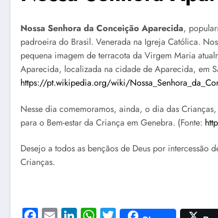
Nossa Senhora da Conceição Aparecida
, popula
padroeira do Brasil. Venerada na Igreja Católica. N
pequena imagem de terracota da Virgem Maria atualm
Aparecida, localizada na cidade de Aparecida, em Sã
https://pt.wikipedia.org/wiki/Nossa_Senhora_d
Nesse dia comemoramos, ainda, o dia das Crianças, 
para o Bem-estar da Criança em Genebra. (Fonte:
htt
Desejo a todos as bençãos de Deus por intercessão d
Crianças.
Facebook
Email
LinkedIn
WhatsApp
Twitter