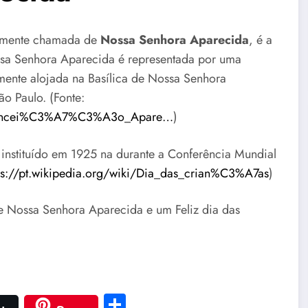
rmente chamada de
Nossa Senhora Aparecida
, é a
ossa Senhora Aparecida é representada por uma
ente alojada na Basílica de Nossa Senhora
o Paulo. (Fonte:
a_Concei%C3%A7%C3%A3o_Apare…
)
instituído em 1925 na durante a Conferência Mundial
ps://pt.wikipedia.org/wiki/Dia_das_crian%C3%A7as
)
e Nossa Senhora Aparecida e um Feliz dia das
Share