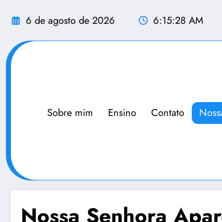
Pular
para
6 de agosto de 2026
6:15:28 AM
o
conteúdo
Sobre mim
Ensino
Contato
Noss
Nossa Senhora Apar