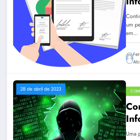
Inf
Do
Conti
um pe
em…
Fer
Alc
28 de abril de 2023
COM
Co
In
Uma p