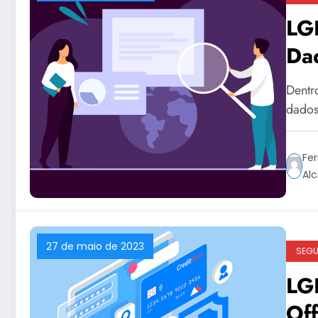
LG
Da
Dentr
dados
Fer
Alc
27 de maio de 2023
SEG
LG
Off