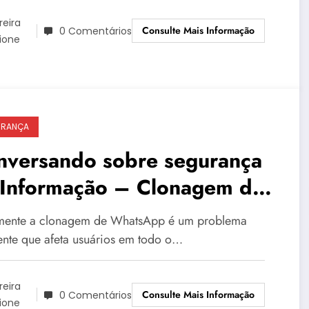
reira
Consulte Mais Informação
0 Comentários
ione
URANÇA
nversando sobre segurança
 Informação – Clonagem de
atsApp: como funciona e
mente a clonagem de WhatsApp é um problema
mo defender-se
ente que afeta usuários em todo o…
reira
Consulte Mais Informação
0 Comentários
ione