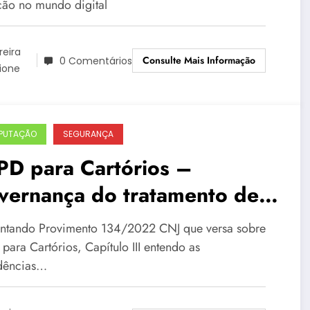
ção no mundo digital
reira
Consulte Mais Informação
0 Comentários
ione
PUTAÇÃO
SEGURANÇA
PD para Cartórios –
vernança do tratamento de
dos pessoais
tando Provimento 134/2022 CNJ que versa sobre
para Cartórios, Capítulo III entendo as
dências…