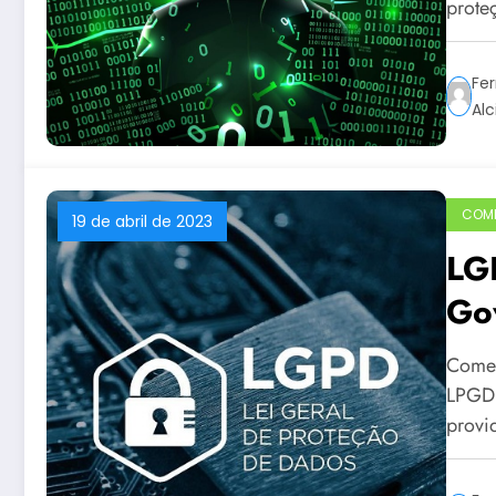
prote
Fer
Alc
COM
19 de abril de 2023
LG
Go
da
Comen
LPGD 
provi