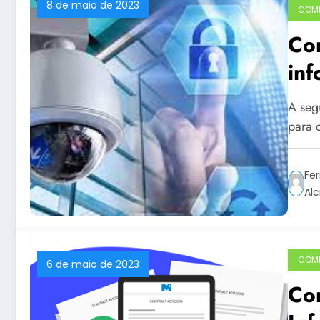
8 de maio de 2023
COM
Com
in
A seg
para 
Fer
Alc
COM
6 de maio de 2023
Co