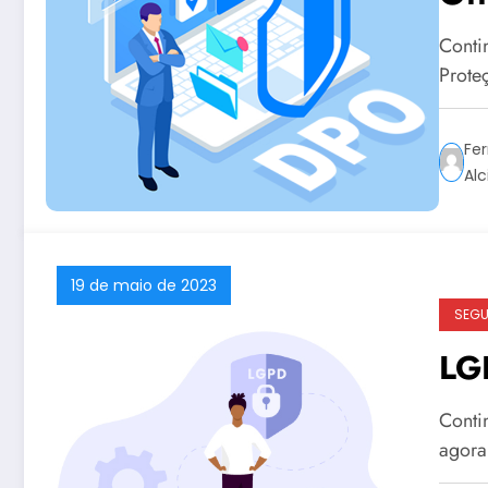
Conti
Prote
Fer
Alc
19 de maio de 2023
SEG
LG
Conti
agora