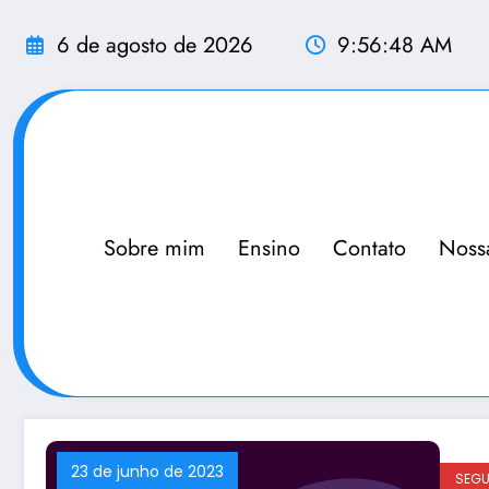
Pular
para
6 de agosto de 2026
9:56:49 AM
o
conteúdo
Sobre mim
Ensino
Contato
Noss
23 de junho de 2023
SEG