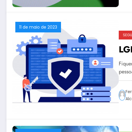
11 de maio de 2023
SEG
LG
Fique
pesso
Fer
Alc