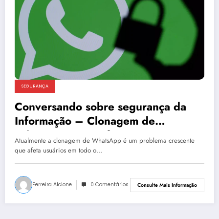
SEGURANÇA
Conversando sobre segurança da
Informação – Clonagem de
WhatsApp: como funciona e como
Atualmente a clonagem de WhatsApp é um problema crescente
defender-se
que afeta usuários em todo o…
Ferreira Alcione
0 Comentários
Consulte Mais Informação