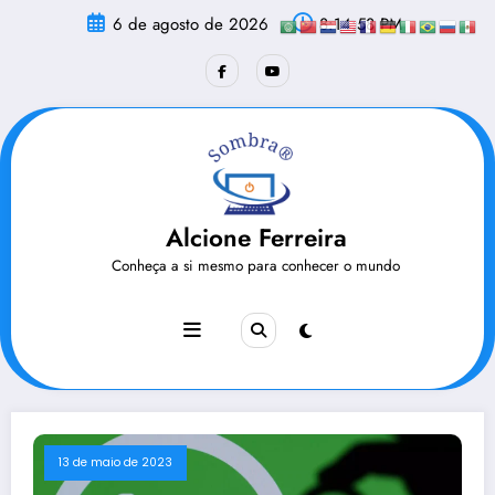
Pular
6 de agosto de 2026
8:14:58 PM
para
o
conteúdo
Alcione Ferreira
Conheça a si mesmo para conhecer o mundo
13 de maio de 2023