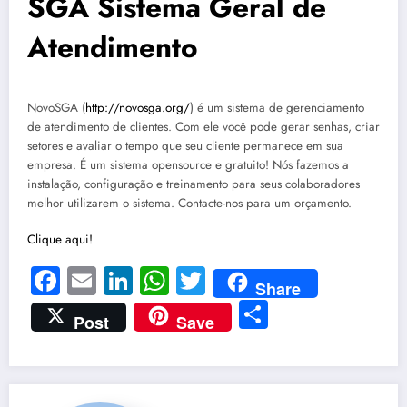
SGA Sistema Geral de
Atendimento
NovoSGA (
http://novosga.org/
) é um sistema de gerenciamento
de atendimento de clientes. Com ele você pode gerar senhas, criar
setores e avaliar o tempo que seu cliente permanece em sua
empresa. É um sistema opensource e gratuito! Nós fazemos a
instalação, configuração e treinamento para seus colaboradores
melhor utilizarem o sistema. Contacte-nos para um orçamento.
Clique aqui!
Facebook
Email
LinkedIn
WhatsApp
Twitter
Share
Share
Post
Save